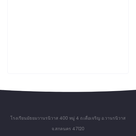
โรงเรียนมัธยมวานรนิวาส 400 หมู่ 4 ถ.เดื่อเจริญ อ.วานรนิวาส
จ.สกลนคร 47120