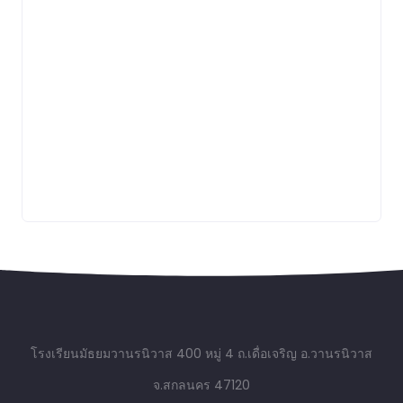
โรงเรียนมัธยมวานรนิวาส 400 หมู่ 4 ถ.เดื่อเจริญ อ.วานรนิวาส
จ.สกลนคร 47120